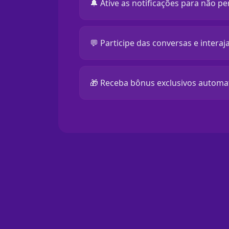
🔔 Ative as notificações para não p
💬 Participe das conversas e interaj
🎁 Receba bônus exclusivos autom