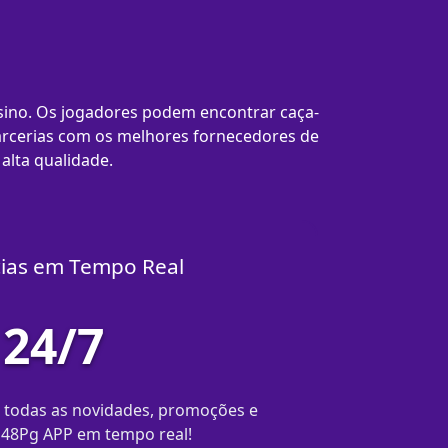
sino. Os jogadores podem encontrar caça-
parcerias com os melhores fornecedores de
alta qualidade.
cias em Tempo Real
24/7
e todas as novidades, promoções e
 48Pg APP em tempo real!