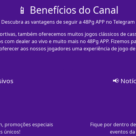
📱 Benefícios do Canal
Descubra as vantagens de seguir a 48Pg APP no Telegram
ortivas, também oferecemos muitos jogos clássicos de cas
gos com dealer ao vivo e muito mais no 48Pg APP. Fizemos 
oferecer aos nossos jogadores uma experiência de jogo de 
sivos
📢 Notí
m, promoções especiais
Fique por dentro d
s únicos!
eventos da