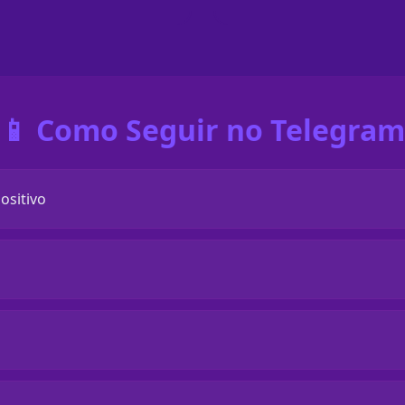
📱 Como Seguir no Telegram
ositivo