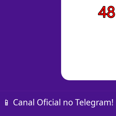
📱 Canal Oficial no Telegram!