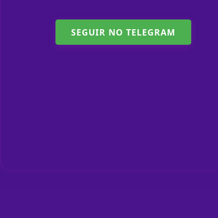
SEGUIR NO TELEGRAM