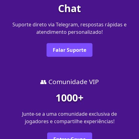
Chat
Suporte direto via Telegram, respostas rápidas e
atendimento personalizado!
Falar Suporte
👥 Comunidade VIP
1000+
Junte-se a uma comunidade exclusiva de
jogadores e compartilhe experiências!