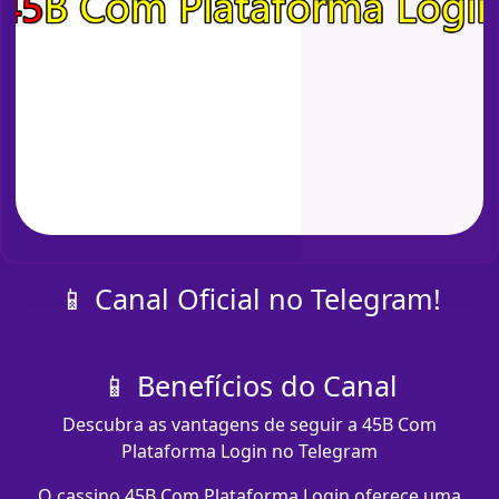
📱 Canal Oficial no Telegram!
📱 Benefícios do Canal
Descubra as vantagens de seguir a 45B Com
Plataforma Login no Telegram
O cassino 45B Com Plataforma Login oferece uma