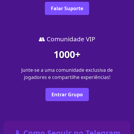
Falar Suporte
👥 Comunidade VIP
1000+
Junte-se a uma comunidade exclusiva de
jogadores e compartilhe experiências!
Entrar Grupo
📱 Como Seguir no Telegram