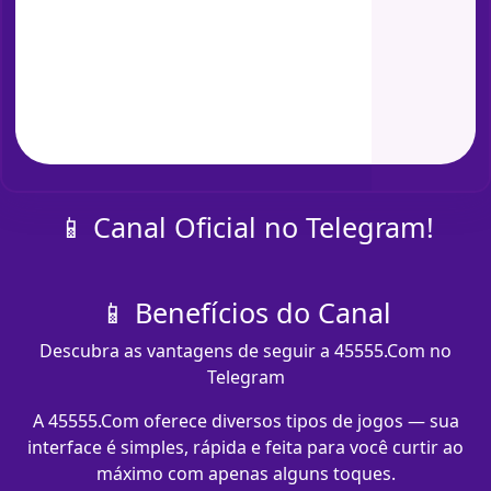
📱 Canal Oficial no Telegram!
📱 Benefícios do Canal
Descubra as vantagens de seguir a 45555.Com no
Telegram
A 45555.Com oferece diversos tipos de jogos — sua
interface é simples, rápida e feita para você curtir ao
máximo com apenas alguns toques.