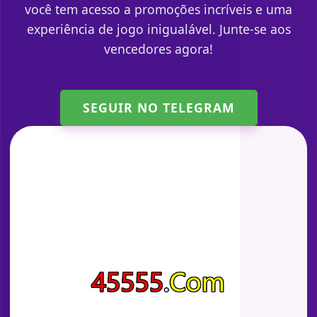
você tem acesso a promoções incríveis e uma
experiência de jogo inigualável. Junte-se aos
vencedores agora!
SEGUIR NO TELEGRAM