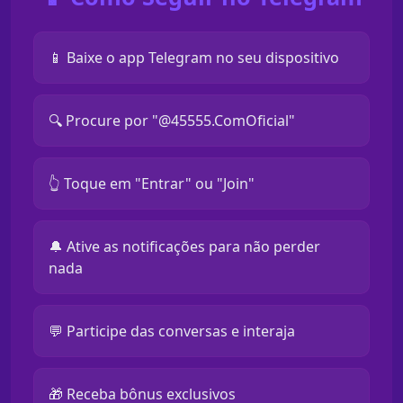
📱 Baixe o app Telegram no seu dispositivo
🔍 Procure por "@45555.ComOficial"
👆 Toque em "Entrar" ou "Join"
🔔 Ative as notificações para não perder
nada
💬 Participe das conversas e interaja
🎁 Receba bônus exclusivos