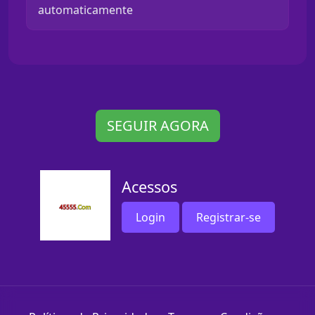
automaticamente
SEGUIR AGORA
Acessos
Login
Registrar-se