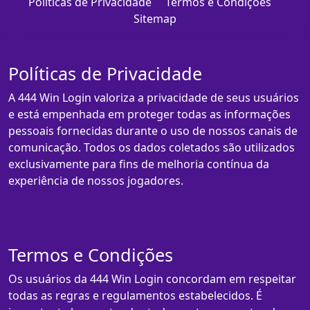
Políticas de Privacidade
Termos e Condições
Sitemap
Políticas de Privacidade
A 444 Win Login valoriza a privacidade de seus usuários
e está empenhada em proteger todas as informações
pessoais fornecidas durante o uso de nossos canais de
comunicação. Todos os dados coletados são utilizados
exclusivamente para fins de melhoria contínua da
experiência de nossos jogadores.
Termos e Condições
Os usuários da 444 Win Login concordam em respeitar
todas as regras e regulamentos estabelecidos. É