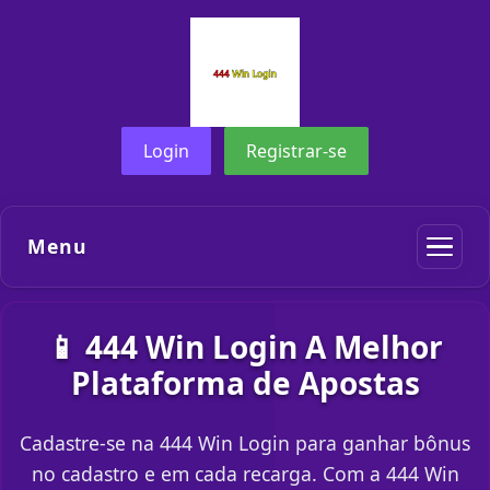
Login
Registrar-se
Menu
📱 444 Win Login A Melhor
Plataforma de Apostas
Cadastre-se na 444 Win Login para ganhar bônus
no cadastro e em cada recarga. Com a 444 Win