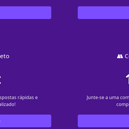
reto
👥 
t
espostas rápidas e
Junte-se a uma com
lizado!
compa
e