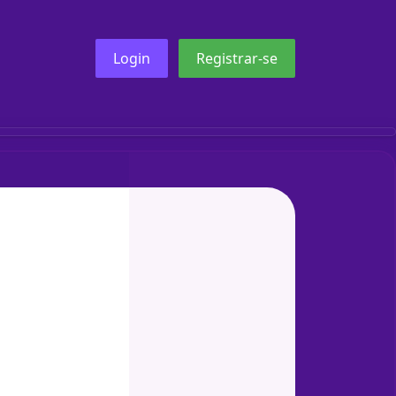
Login
Registrar-se