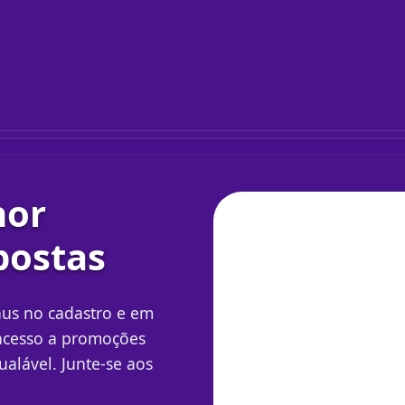
hor
postas
us no cadastro e em
acesso a promoções
ualável. Junte-se aos