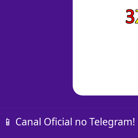
📱 Canal Oficial no Telegram!