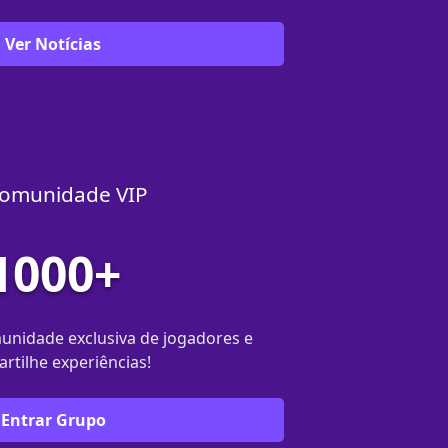
Ver Notícias
Comunidade VIP
1000+
unidade exclusiva de jogadores e
rtilhe experiências!
Entrar Grupo