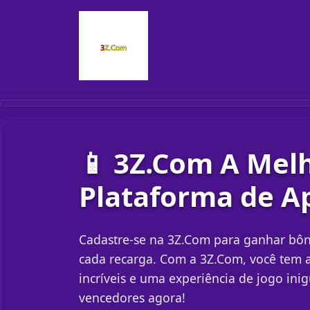
📱 3Z.Com A Mel
Plataforma de A
Cadastre-se na 3Z.Com para ganhar bôn
cada recarga. Com a 3Z.Com, você tem 
incríveis e uma experiência de jogo inig
vencedores agora!