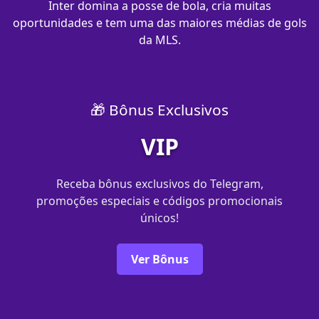
Inter domina a posse de bola, cria muitas
oportunidades e tem uma das maiores médias de gols
da MLS.
🎁 Bônus Exclusivos
VIP
Receba bônus exclusivos do Telegram,
promoções especiais e códigos promocionais
únicos!
Ver Bônus