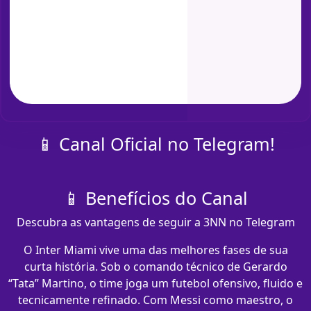
📱 Canal Oficial no Telegram!
📱 Benefícios do Canal
Descubra as vantagens de seguir a 3NN no Telegram
O Inter Miami vive uma das melhores fases de sua
curta história. Sob o comando técnico de Gerardo
“Tata” Martino, o time joga um futebol ofensivo, fluido e
tecnicamente refinado. Com Messi como maestro, o