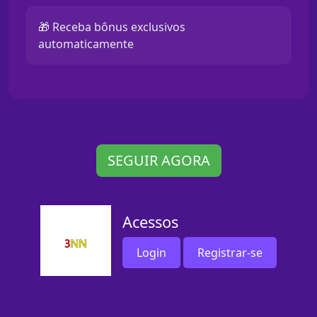
🎁 Receba bônus exclusivos
automaticamente
SEGUIR AGORA
Acessos
Login
Registrar-se