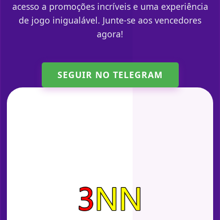
acesso a promoções incríveis e uma experiência
de jogo inigualável. Junte-se aos vencedores
agora!
SEGUIR NO TELEGRAM