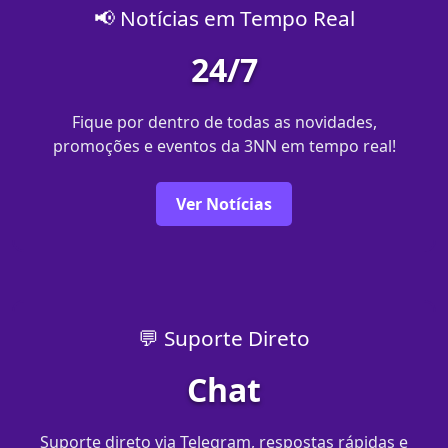
📢 Notícias em Tempo Real
24/7
Fique por dentro de todas as novidades,
promoções e eventos da 3NN em tempo real!
Ver Notícias
💬 Suporte Direto
Chat
Suporte direto via Telegram, respostas rápidas e