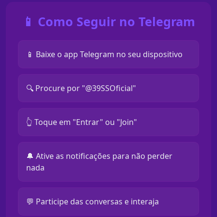
📱 Como Seguir no Telegram
📱 Baixe o app Telegram no seu dispositivo
🔍 Procure por "@39SSOficial"
👆 Toque em "Entrar" ou "Join"
🔔 Ative as notificações para não perder
nada
💬 Participe das conversas e interaja