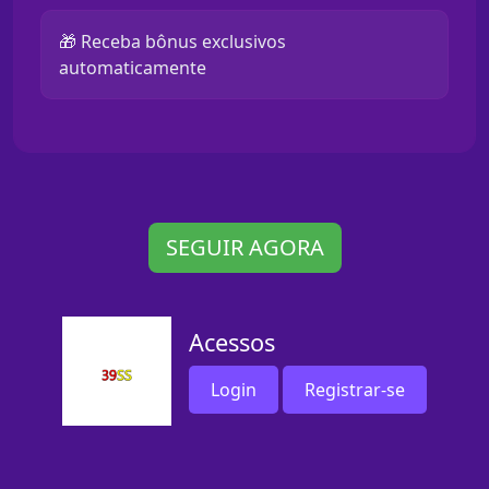
🎁 Receba bônus exclusivos
automaticamente
SEGUIR AGORA
Acessos
Login
Registrar-se