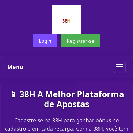
Login
Registrar-se
Menu
📱 38H A Melhor Plataforma
de Apostas
Cadastre-se na 38H para ganhar bônus no
cadastro e em cada recarga. Com a 38H, você tem