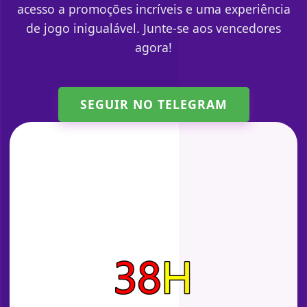
acesso a promoções incríveis e uma experiência
de jogo inigualável. Junte-se aos vencedores
agora!
SEGUIR NO TELEGRAM