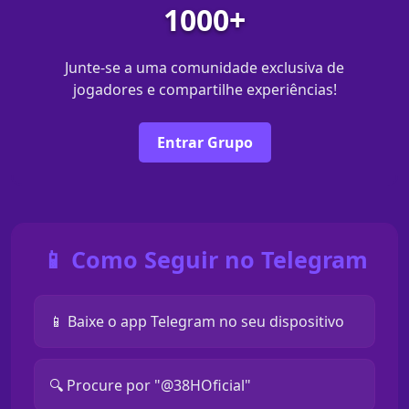
1000+
Junte-se a uma comunidade exclusiva de
jogadores e compartilhe experiências!
Entrar Grupo
📱 Como Seguir no Telegram
📱 Baixe o app Telegram no seu dispositivo
🔍 Procure por "@38HOficial"