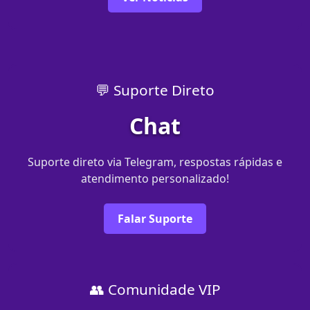
💬 Suporte Direto
Chat
Suporte direto via Telegram, respostas rápidas e
atendimento personalizado!
Falar Suporte
👥 Comunidade VIP