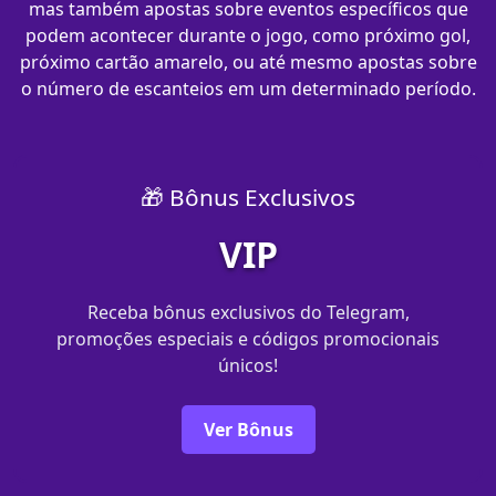
mas também apostas sobre eventos específicos que
podem acontecer durante o jogo, como próximo gol,
próximo cartão amarelo, ou até mesmo apostas sobre
o número de escanteios em um determinado período.
🎁 Bônus Exclusivos
VIP
Receba bônus exclusivos do Telegram,
promoções especiais e códigos promocionais
únicos!
Ver Bônus