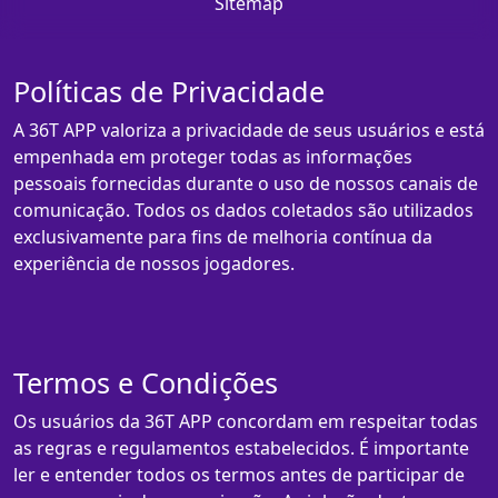
Sitemap
Políticas de Privacidade
A 36T APP valoriza a privacidade de seus usuários e está
empenhada em proteger todas as informações
pessoais fornecidas durante o uso de nossos canais de
comunicação. Todos os dados coletados são utilizados
exclusivamente para fins de melhoria contínua da
experiência de nossos jogadores.
Termos e Condições
Os usuários da 36T APP concordam em respeitar todas
as regras e regulamentos estabelecidos. É importante
ler e entender todos os termos antes de participar de