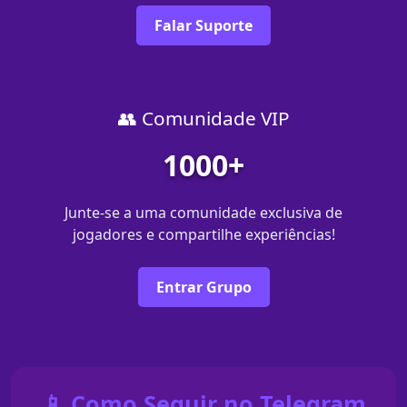
Falar Suporte
👥 Comunidade VIP
1000+
Junte-se a uma comunidade exclusiva de
jogadores e compartilhe experiências!
Entrar Grupo
📱 Como Seguir no Telegram