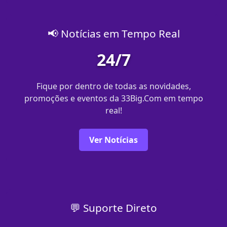
📢 Notícias em Tempo Real
24/7
Fique por dentro de todas as novidades,
promoções e eventos da 33Big.Com em tempo
real!
Ver Notícias
💬 Suporte Direto