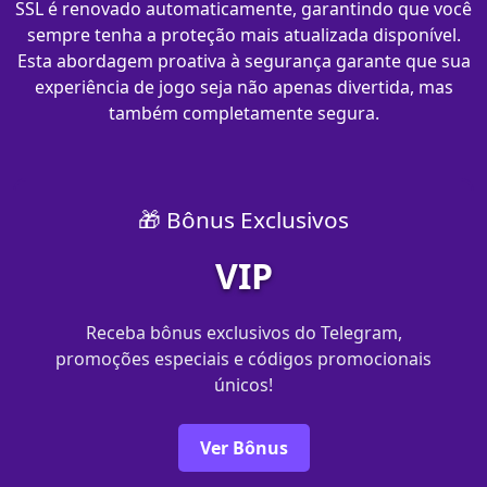
SSL é renovado automaticamente, garantindo que você
sempre tenha a proteção mais atualizada disponível.
Esta abordagem proativa à segurança garante que sua
experiência de jogo seja não apenas divertida, mas
também completamente segura.
🎁 Bônus Exclusivos
VIP
Receba bônus exclusivos do Telegram,
promoções especiais e códigos promocionais
únicos!
Ver Bônus