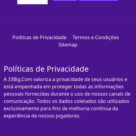
Políticas de Privacidade
Termos e Condições
Sitemap
Políticas de Privacidade
A 33Big.Com valoriza a privacidade de seus usuários e
está empenhada em proteger todas as informações
pessoais fornecidas durante o uso de nossos canais de
comunicação. Todos os dados coletados são utilizados
exclusivamente para fins de melhoria contínua da
experiência de nossos jogadores.