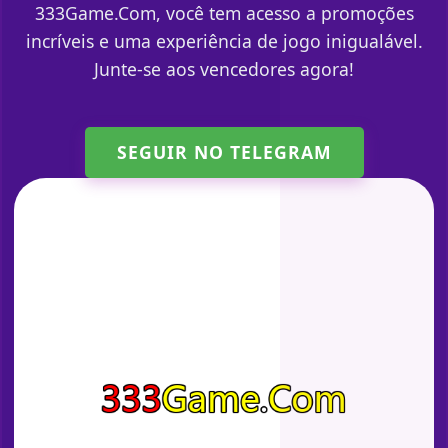
333Game.Com, você tem acesso a promoções
incríveis e uma experiência de jogo inigualável.
Junte-se aos vencedores agora!
SEGUIR NO TELEGRAM