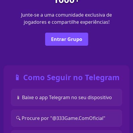
Junte-se a uma comunidade exclusiva de
jogadores e compartilhe experiências!
Entrar Grupo
📱 Como Seguir no Telegram
📱 Baixe o app Telegram no seu dispositivo
🔍 Procure por "@333Game.ComOficial"