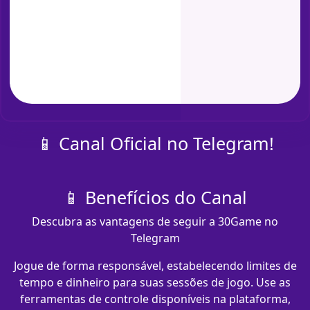
📱 Canal Oficial no Telegram!
📱 Benefícios do Canal
Descubra as vantagens de seguir a 30Game no
Telegram
Jogue de forma responsável, estabelecendo limites de
tempo e dinheiro para suas sessões de jogo. Use as
ferramentas de controle disponíveis na plataforma,