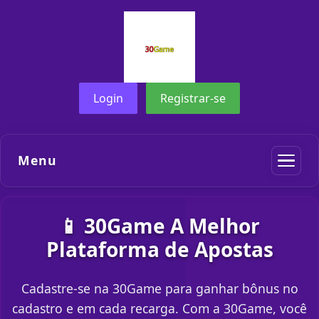
Login
Registrar-se
Menu
📱 30Game A Melhor
Plataforma de Apostas
Cadastre-se na 30Game para ganhar bônus no
cadastro e em cada recarga. Com a 30Game, você