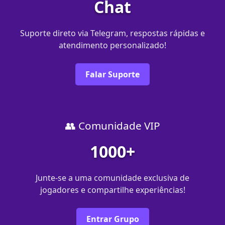
Chat
Suporte direto via Telegram, respostas rápidas e
atendimento personalizado!
Falar Suporte
👥 Comunidade VIP
1000+
Junte-se a uma comunidade exclusiva de
jogadores e compartilhe experiências!
Entrar Grupo