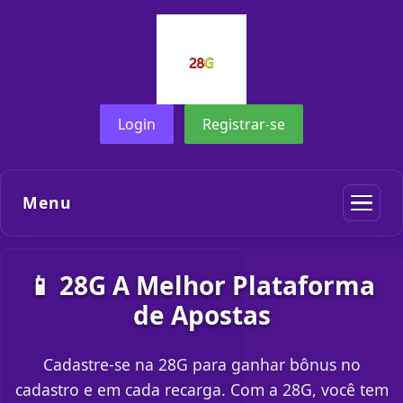
Login
Registrar-se
Menu
📱 28G A Melhor Plataforma
de Apostas
Cadastre-se na 28G para ganhar bônus no
cadastro e em cada recarga. Com a 28G, você tem