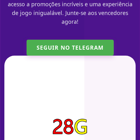
acesso a promoções incríveis e uma experiência
de jogo inigualável. Junte-se aos vencedores
agora!
SEGUIR NO TELEGRAM