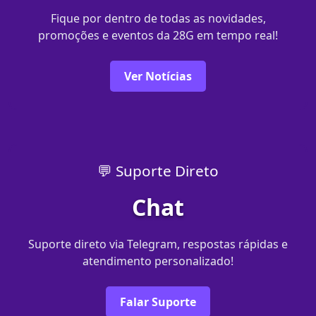
Fique por dentro de todas as novidades,
promoções e eventos da 28G em tempo real!
Ver Notícias
💬 Suporte Direto
Chat
Suporte direto via Telegram, respostas rápidas e
atendimento personalizado!
Falar Suporte