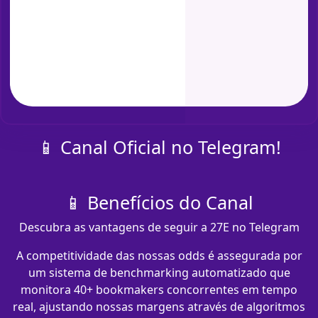
📱 Canal Oficial no Telegram!
📱 Benefícios do Canal
Descubra as vantagens de seguir a 27E no Telegram
A competitividade das nossas odds é assegurada por
um sistema de benchmarking automatizado que
monitora 40+ bookmakers concorrentes em tempo
real, ajustando nossas margens através de algoritmos