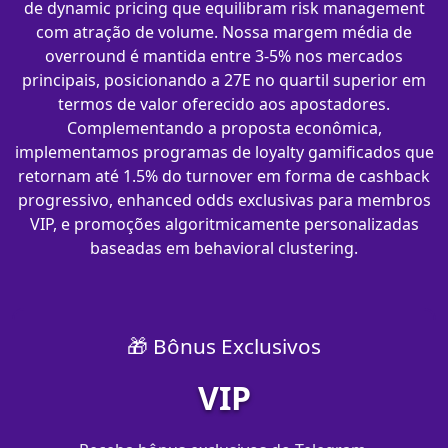
de dynamic pricing que equilibram risk management
com atração de volume. Nossa margem média de
overround é mantida entre 3-5% nos mercados
principais, posicionando a 27E no quartil superior em
termos de valor oferecido aos apostadores.
Complementando a proposta econômica,
implementamos programas de loyalty gamificados que
retornam até 1.5% do turnover em forma de cashback
progressivo, enhanced odds exclusivas para membros
VIP, e promoções algoritmicamente personalizadas
baseadas em behavioral clustering.
🎁 Bônus Exclusivos
VIP