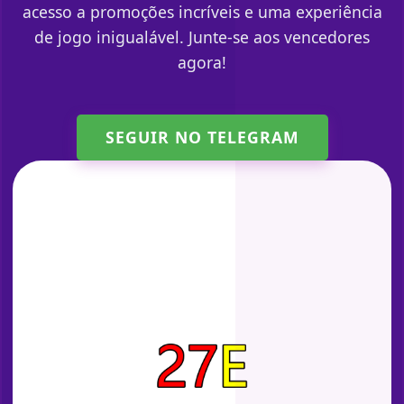
acesso a promoções incríveis e uma experiência
de jogo inigualável. Junte-se aos vencedores
agora!
SEGUIR NO TELEGRAM