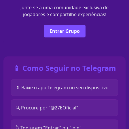
Junte-se a uma comunidade exclusiva de
jogadores e compartilhe experiências!
Entrar Grupo
📱 Como Seguir no Telegram
📱 Baixe o app Telegram no seu dispositivo
🔍 Procure por "@27EOficial"
👆 Toque em "Entrar" ou "Join"