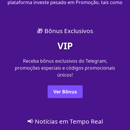
plataforma investe pesado em Promoção, tais como
🎁 Bônus Exclusivos
VIP
Receba bônus exclusivos do Telegram,
promoções especiais e códigos promocionais
únicos!
Ver Bônus
📢 Notícias em Tempo Real