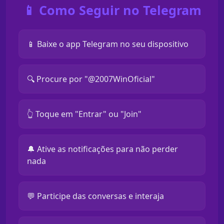
📱 Como Seguir no Telegram
📱 Baixe o app Telegram no seu dispositivo
🔍 Procure por "@2007WinOficial"
👆 Toque em "Entrar" ou "Join"
🔔 Ative as notificações para não perder
nada
💬 Participe das conversas e interaja