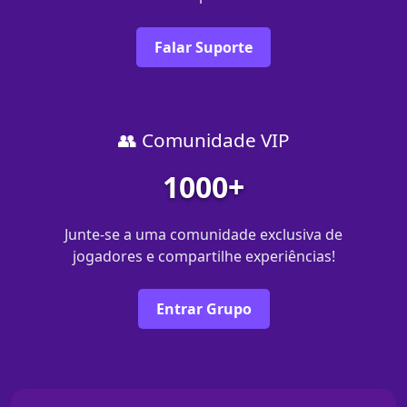
Falar Suporte
👥 Comunidade VIP
1000+
Junte-se a uma comunidade exclusiva de
jogadores e compartilhe experiências!
Entrar Grupo