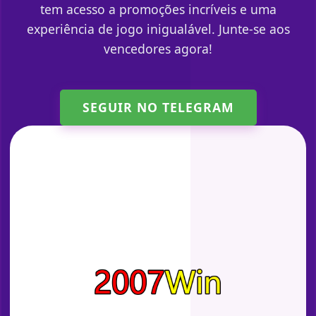
tem acesso a promoções incríveis e uma
experiência de jogo inigualável. Junte-se aos
vencedores agora!
SEGUIR NO TELEGRAM