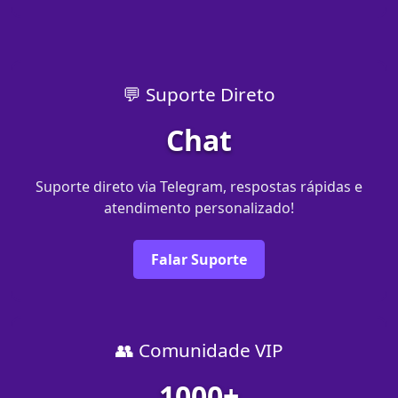
💬 Suporte Direto
Chat
Suporte direto via Telegram, respostas rápidas e
atendimento personalizado!
Falar Suporte
👥 Comunidade VIP
1000+