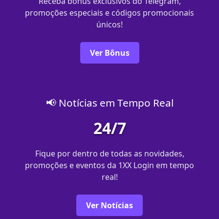
Receba bônus exclusivos do Telegram,
promoções especiais e códigos promocionais
únicos!
Ver Bônus
📢 Notícias em Tempo Real
24/7
Fique por dentro de todas as novidades,
promoções e eventos da 1XX Login em tempo
real!
Ver Notícias