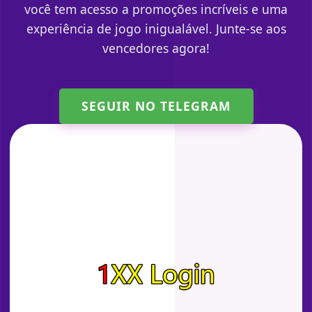
você tem acesso a promoções incríveis e uma
experiência de jogo inigualável. Junte-se aos
vencedores agora!
SEGUIR NO TELEGRAM