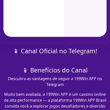
📱 Canal Oficial no Telegram!
📱 Benefícios do Canal
Descubra as vantagens de seguir a 199Win APP no
Telegram
Muito bem avaliada, a 199Win APP é um cassino online
de alta performance — a plataforma 199Win APP Brasil
convida você a explorar jogos desafiadores e diversão