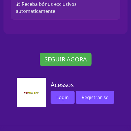
🎁 Receba bônus exclusivos
automaticamente
SEGUIR AGORA
Acessos
Login
Registrar-se