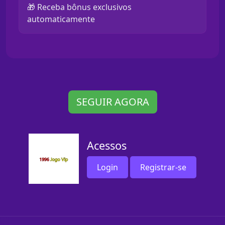
🎁 Receba bônus exclusivos
automaticamente
SEGUIR AGORA
Acessos
Login
Registrar-se