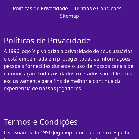
Políticas de Privacidade
Termos e Condições
Sitemap
Políticas de Privacidade
A 1996 Jogo Vip valoriza a privacidade de seus usuários
e está empenhada em proteger todas as informações
pessoais fornecidas durante o uso de nossos canais de
comunicação. Todos os dados coletados são utilizados
exclusivamente para fins de melhoria contínua da
experiência de nossos jogadores.
Termos e Condições
Os usuários da 1996 Jogo Vip concordam em respeitar