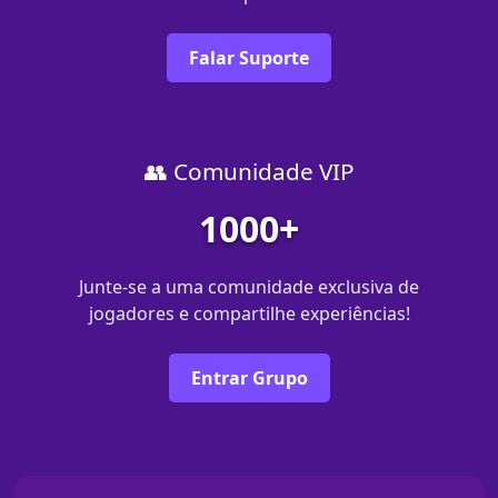
Falar Suporte
👥 Comunidade VIP
1000+
Junte-se a uma comunidade exclusiva de
jogadores e compartilhe experiências!
Entrar Grupo