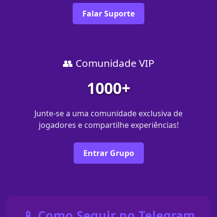
Falar Suporte
👥 Comunidade VIP
1000+
Junte-se a uma comunidade exclusiva de
jogadores e compartilhe experiências!
Entrar Grupo
📱 Como Seguir no Telegram