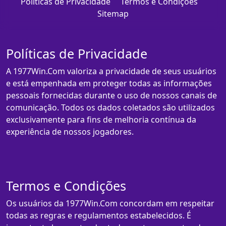
Políticas de Privacidade
Termos e Condições
Sitemap
Políticas de Privacidade
A 1977Win.Com valoriza a privacidade de seus usuários
e está empenhada em proteger todas as informações
pessoais fornecidas durante o uso de nossos canais de
comunicação. Todos os dados coletados são utilizados
exclusivamente para fins de melhoria contínua da
experiência de nossos jogadores.
Termos e Condições
Os usuários da 1977Win.Com concordam em respeitar
todas as regras e regulamentos estabelecidos. É