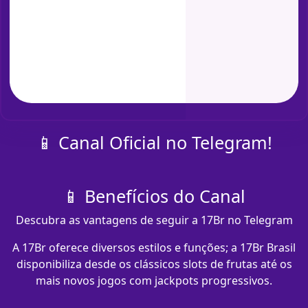
📱 Canal Oficial no Telegram!
📱 Benefícios do Canal
Descubra as vantagens de seguir a 17Br no Telegram
A 17Br oferece diversos estilos e funções; a 17Br Brasil
disponibiliza desde os clássicos slots de frutas até os
mais novos jogos com jackpots progressivos.