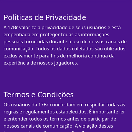
Políticas de Privacidade
A 17Br valoriza a privacidade de seus usuários e está
empenhada em proteger todas as informações
pessoais fornecidas durante o uso de nossos canais de
comunicação. Todos os dados coletados são utilizados
exclusivamente para fins de melhoria contínua da
experiência de nossos jogadores.
Termos e Condições
Os usuários da 17Br concordam em respeitar todas as
regras e regulamentos estabelecidos. É importante ler
e entender todos os termos antes de participar de
nossos canais de comunicação. A violação destes