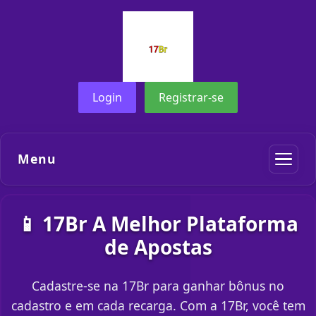
Login
Registrar-se
Menu
📱 17Br A Melhor Plataforma
de Apostas
Cadastre-se na 17Br para ganhar bônus no
cadastro e em cada recarga. Com a 17Br, você tem