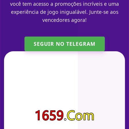
você tem acesso a promoções incríveis e uma
experiência de jogo inigualável. Junte-se aos
vencedores agora!
SEGUIR NO TELEGRAM