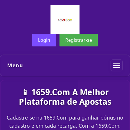
Login
Registrar-se
Menu
📱 1659.Com A Melhor
Plataforma de Apostas
Cadastre-se na 1659.Com para ganhar bônus no
cadastro e em cada recarga. Com a 1659.Com,