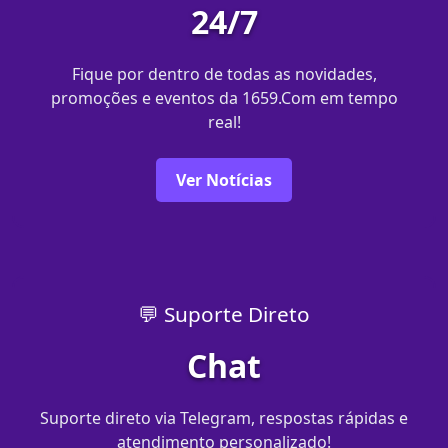
24/7
Fique por dentro de todas as novidades,
promoções e eventos da 1659.Com em tempo
real!
Ver Notícias
💬 Suporte Direto
Chat
Suporte direto via Telegram, respostas rápidas e
atendimento personalizado!