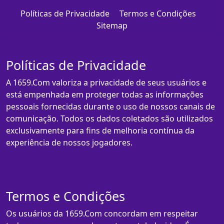
Políticas de Privacidade
Termos e Condições
Sitemap
Políticas de Privacidade
A 1659.Com valoriza a privacidade de seus usuários e
está empenhada em proteger todas as informações
pessoais fornecidas durante o uso de nossos canais de
comunicação. Todos os dados coletados são utilizados
exclusivamente para fins de melhoria contínua da
experiência de nossos jogadores.
Termos e Condições
Os usuários da 1659.Com concordam em respeitar