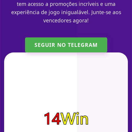
tem acesso a promoções incríveis e uma
experiência de jogo inigualável. Junte-se aos
vencedores agora!
SEGUIR NO TELEGRAM