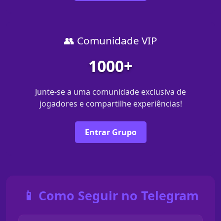
👥 Comunidade VIP
1000+
Junte-se a uma comunidade exclusiva de
jogadores e compartilhe experiências!
Entrar Grupo
📱 Como Seguir no Telegram