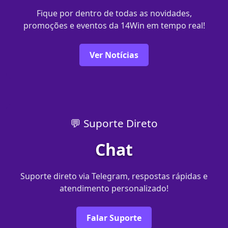
Fique por dentro de todas as novidades,
promoções e eventos da 14Win em tempo real!
Ver Notícias
💬 Suporte Direto
Chat
Suporte direto via Telegram, respostas rápidas e
atendimento personalizado!
Falar Suporte