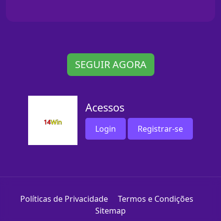
SEGUIR AGORA
Acessos
Login
Registrar-se
Políticas de Privacidade
Termos e Condições
Sitemap