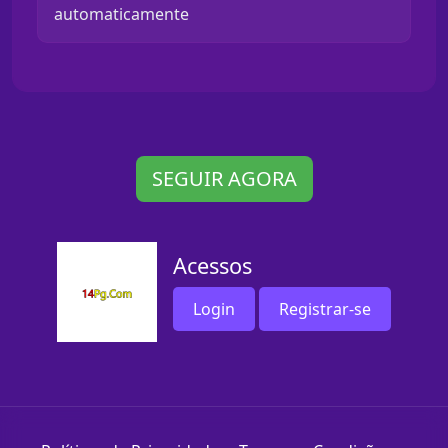
automaticamente
SEGUIR AGORA
Acessos
Login
Registrar-se