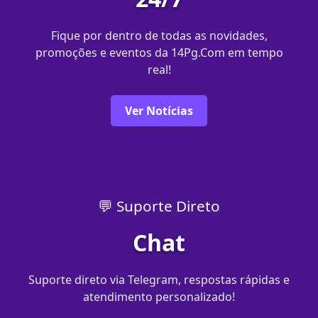
Fique por dentro de todas as novidades,
promoções e eventos da 14Pg.Com em tempo
real!
Ver Notícias
💬 Suporte Direto
Chat
Suporte direto via Telegram, respostas rápidas e
atendimento personalizado!