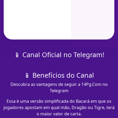
📱 Canal Oficial no Telegram!
📱 Benefícios do Canal
Descubra as vantagens de seguir a 14Pg.Com no
Telegram
Essa é uma versão simplificada do Bacará em que os
jogadores apostam em qual mão, Dragão ou Tigre, terá
o maior valor de carta.