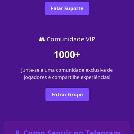
Falar Suporte
👥 Comunidade VIP
1000+
Junte-se a uma comunidade exclusiva de
jogadores e compartilhe experiências!
Entrar Grupo
📱 Como Seguir no Telegram