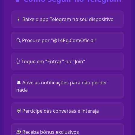
📱 Baixe o app Telegram no seu dispositivo
🔍 Procure por "@14Pg.ComOficial"
👆 Toque em "Entrar" ou "Join"
🔔 Ative as notificações para não perder
nada
💬 Participe das conversas e interaja
🎁 Receba bônus exclusivos