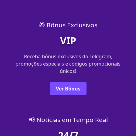
🎁 Bônus Exclusivos
VIP
Receba bônus exclusivos do Telegram,
promoções especiais e códigos promocionais
únicos!
Ver Bônus
📢 Notícias em Tempo Real
24/7