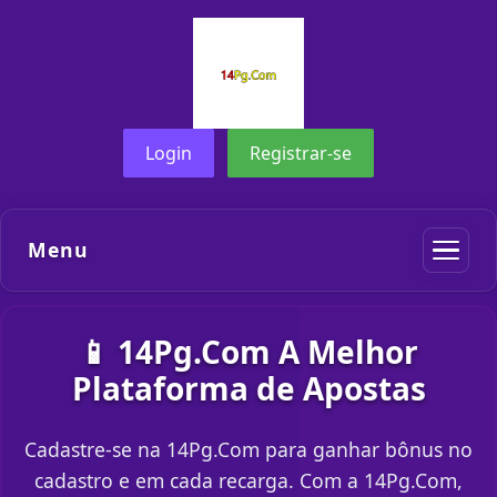
Login
Registrar-se
Menu
📱 14Pg.Com A Melhor
Plataforma de Apostas
Cadastre-se na 14Pg.Com para ganhar bônus no
cadastro e em cada recarga. Com a 14Pg.Com,