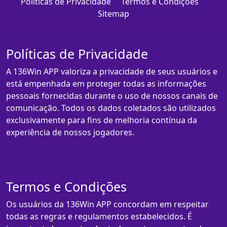
Políticas de Privacidade
Termos e Condições
Sitemap
Políticas de Privacidade
A 136Win APP valoriza a privacidade de seus usuários e
está empenhada em proteger todas as informações
pessoais fornecidas durante o uso de nossos canais de
comunicação. Todos os dados coletados são utilizados
exclusivamente para fins de melhoria contínua da
experiência de nossos jogadores.
Termos e Condições
Os usuários da 136Win APP concordam em respeitar
todas as regras e regulamentos estabelecidos. É