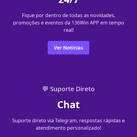
Fique por dentro de todas as novidades,
promoções e eventos da 136Win APP em tempo
real!
Ver Notícias
💬 Suporte Direto
Chat
Suporte direto via Telegram, respostas rápidas e
atendimento personalizado!