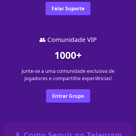
Falar Suporte
👥 Comunidade VIP
1000+
Junte-se a uma comunidade exclusiva de
jogadores e compartilhe experiências!
Entrar Grupo
📱 Como Seguir no Telegram