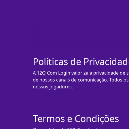
Políticas de Privacida
A 12Q Com Login valoriza a privacidade de
de nossos canais de comunicação. Todos os 
nossos jogadores.
Termos e Condições