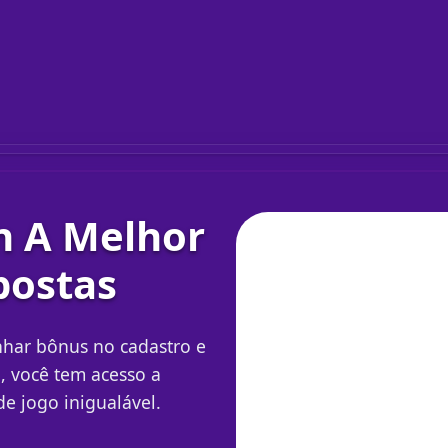
n A Melhor
postas
har bônus no cadastro e
 você tem acesso a
e jogo inigualável.