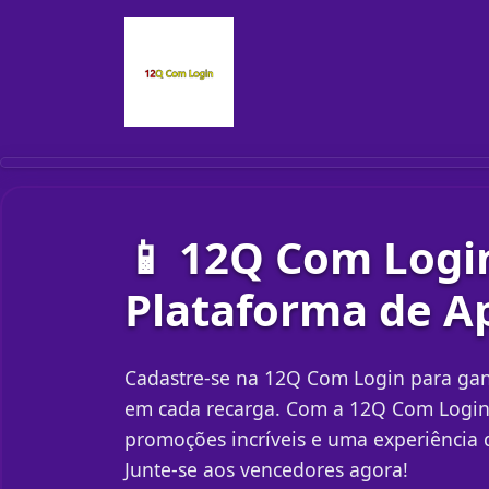
📱 12Q Com Logi
Plataforma de A
Cadastre-se na 12Q Com Login para gan
em cada recarga. Com a 12Q Com Login,
promoções incríveis e uma experiência d
Junte-se aos vencedores agora!