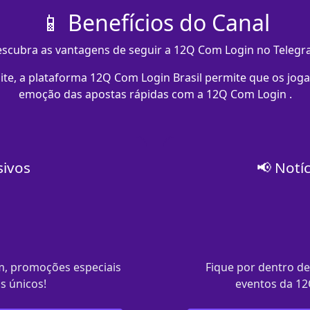
📱 Benefícios do Canal
scubra as vantagens de seguir a 12Q Com Login no Teleg
ite, a plataforma 12Q Com Login Brasil permite que os joga
emoção das apostas rápidas com a 12Q Com Login .
sivos
📢 Notí
m, promoções especiais
Fique por dentro d
s únicos!
eventos da 12