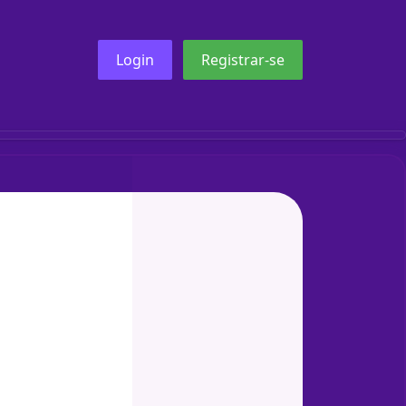
Login
Registrar-se