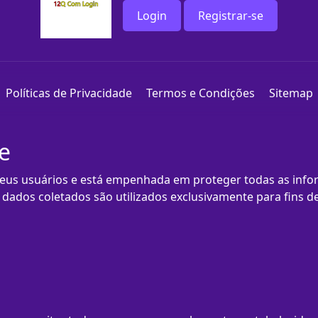
Login
Registrar-se
Políticas de Privacidade
Termos e Condições
Sitemap
de
 seus usuários e está empenhada em proteger todas as info
dados coletados são utilizados exclusivamente para fins d