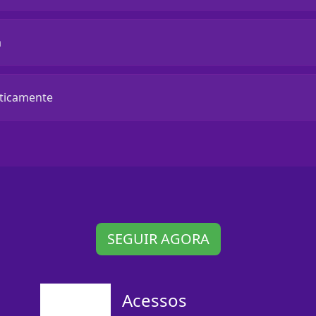
a
aticamente
SEGUIR AGORA
Acessos