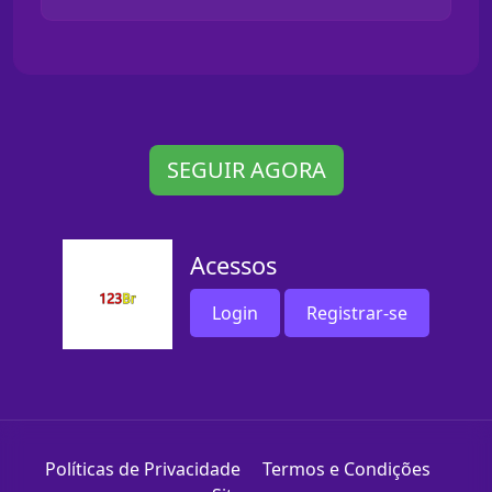
SEGUIR AGORA
Acessos
Login
Registrar-se
Políticas de Privacidade
Termos e Condições