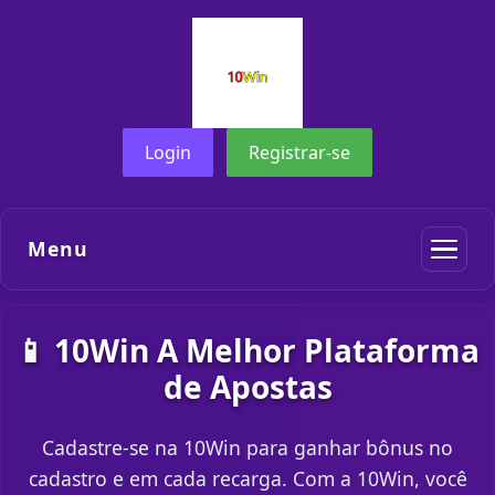
Login
Registrar-se
Menu
📱 10Win A Melhor Plataforma
de Apostas
Cadastre-se na 10Win para ganhar bônus no
cadastro e em cada recarga. Com a 10Win, você