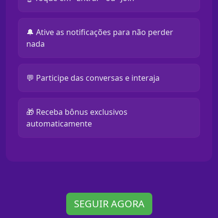
🔔 Ative as notificações para não perder
nada
💬 Participe das conversas e interaja
🎁 Receba bônus exclusivos
automaticamente
SEGUIR AGORA