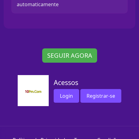
automaticamente
SEGUIR AGORA
Acessos
Login
Registrar-se