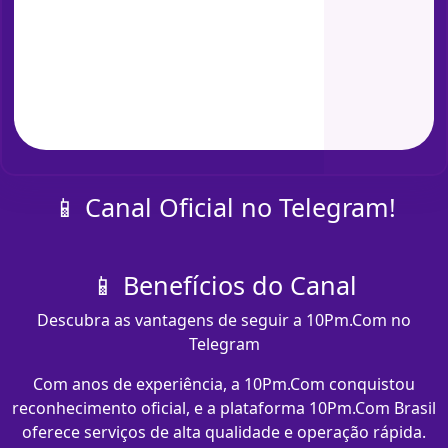
📱 Canal Oficial no Telegram!
📱 Benefícios do Canal
Descubra as vantagens de seguir a 10Pm.Com no
Telegram
Com anos de experiência, a 10Pm.Com conquistou
reconhecimento oficial, e a plataforma 10Pm.Com Brasil
oferece serviços de alta qualidade e operação rápida.