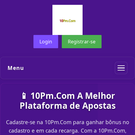
Login
Registrar-se
Menu
📱 10Pm.Com A Melhor
Plataforma de Apostas
Cadastre-se na 10Pm.Com para ganhar bônus no
cadastro e em cada recarga. Com a 10Pm.Com,