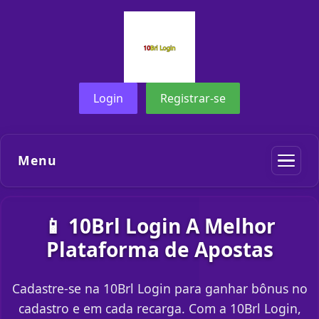
Login
Registrar-se
Menu
📱 10Brl Login A Melhor
Plataforma de Apostas
Cadastre-se na 10Brl Login para ganhar bônus no
cadastro e em cada recarga. Com a 10Brl Login,