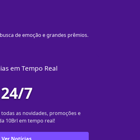
m busca de emoção e grandes prêmios.
cias em Tempo Real
24/7
e todas as novidades, promoções e
da 10Brl em tempo real!
Ver Notícias