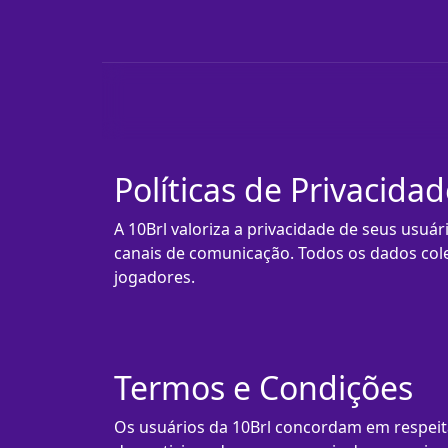
Políticas de Privacida
A 10Brl valoriza a privacidade de seus usu
canais de comunicação. Todos os dados cole
jogadores.
Termos e Condições
Os usuários da 10Brl concordam em respeita