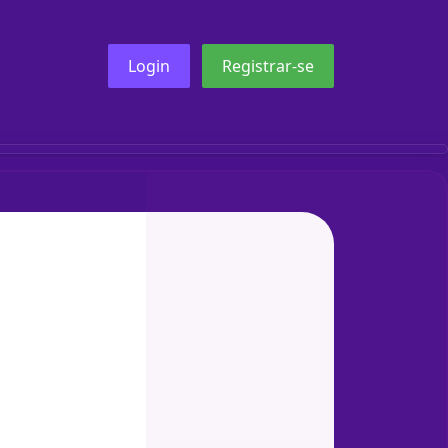
Login
Registrar-se