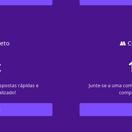
reto
👥 
t
espostas rápidas e
Junte-se a uma com
lizado!
compa
e