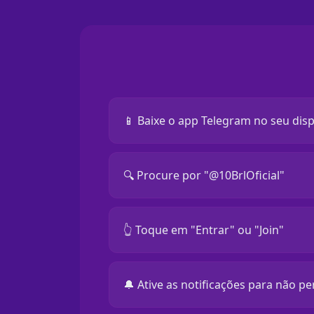
📱 Baixe o app Telegram no seu disp
🔍 Procure por "@10BrlOficial"
👆 Toque em "Entrar" ou "Join"
🔔 Ative as notificações para não p