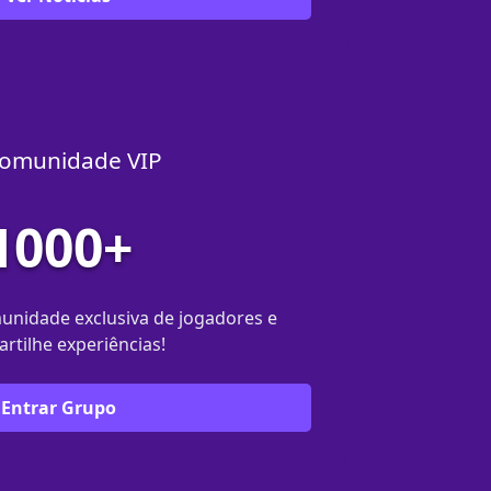
Comunidade VIP
1000+
unidade exclusiva de jogadores e
rtilhe experiências!
Entrar Grupo