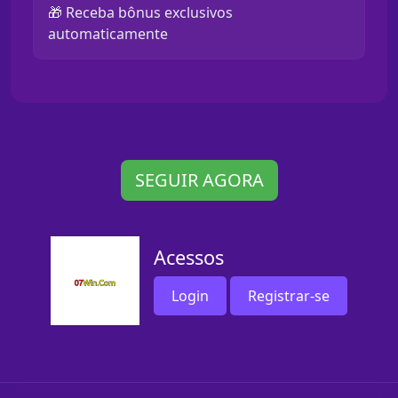
🎁 Receba bônus exclusivos
automaticamente
SEGUIR AGORA
Acessos
Login
Registrar-se