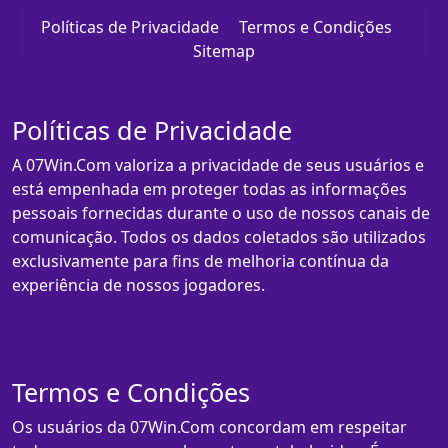
Políticas de Privacidade
Termos e Condições
Sitemap
Políticas de Privacidade
A 07Win.Com valoriza a privacidade de seus usuários e
está empenhada em proteger todas as informações
pessoais fornecidas durante o uso de nossos canais de
comunicação. Todos os dados coletados são utilizados
exclusivamente para fins de melhoria contínua da
experiência de nossos jogadores.
Termos e Condições
Os usuários da 07Win.Com concordam em respeitar