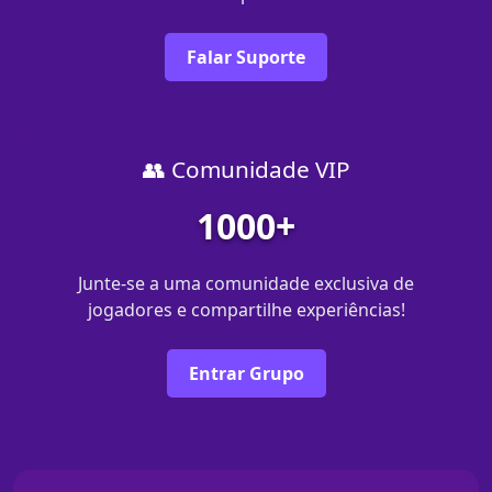
Falar Suporte
👥 Comunidade VIP
1000+
Junte-se a uma comunidade exclusiva de
jogadores e compartilhe experiências!
Entrar Grupo