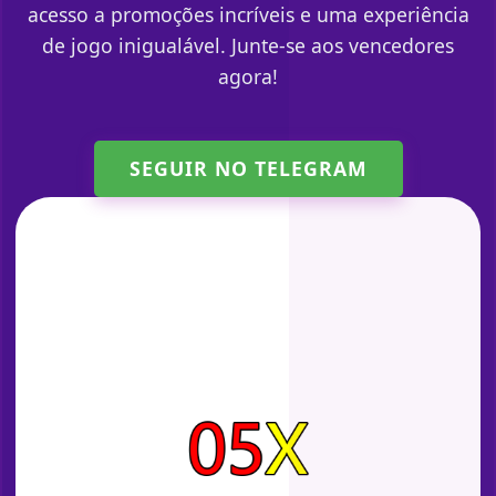
acesso a promoções incríveis e uma experiência
de jogo inigualável. Junte-se aos vencedores
agora!
SEGUIR NO TELEGRAM