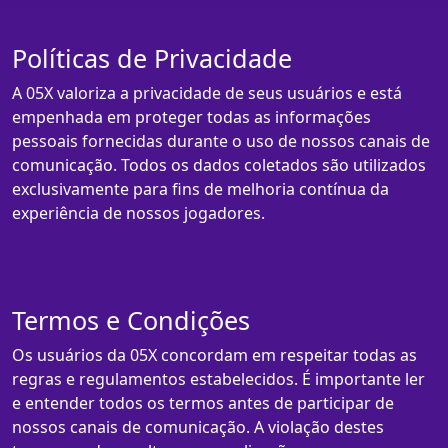
Políticas de Privacidade
A 05X valoriza a privacidade de seus usuários e está
empenhada em proteger todas as informações
pessoais fornecidas durante o uso de nossos canais de
comunicação. Todos os dados coletados são utilizados
exclusivamente para fins de melhoria contínua da
experiência de nossos jogadores.
Termos e Condições
Os usuários da 05X concordam em respeitar todas as
regras e regulamentos estabelecidos. É importante ler
e entender todos os termos antes de participar de
nossos canais de comunicação. A violação destes