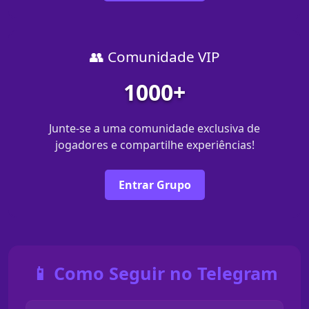
👥 Comunidade VIP
1000+
Junte-se a uma comunidade exclusiva de
jogadores e compartilhe experiências!
Entrar Grupo
📱 Como Seguir no Telegram