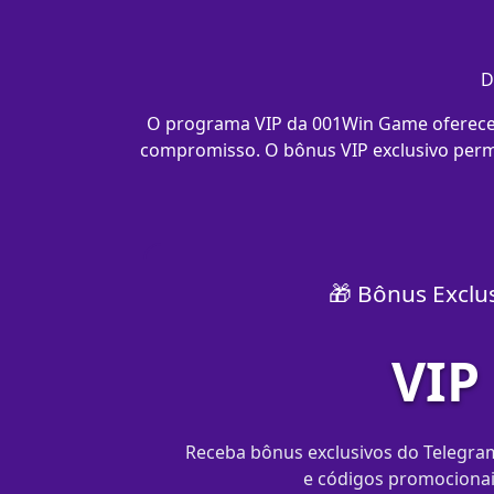
D
O programa VIP da 001Win Game oferece mú
compromisso. O bônus VIP exclusivo permi
🎁 Bônus Exclu
VIP
Receba bônus exclusivos do Telegra
e códigos promocionai