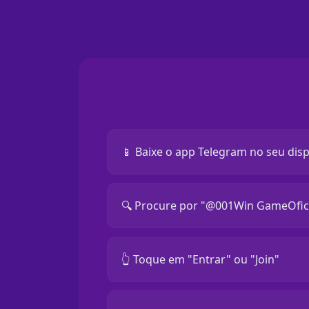
📱 Baixe o app Telegram no seu disp
🔍 Procure por "@001Win GameOfici
👆 Toque em "Entrar" ou "Join"