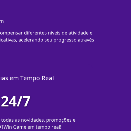
am
ompensar diferentes níveis de atividade e
cativas, acelerando seu progresso através
cias em Tempo Real
24/7
e todas as novidades, promoções e
01Win Game em tempo real!