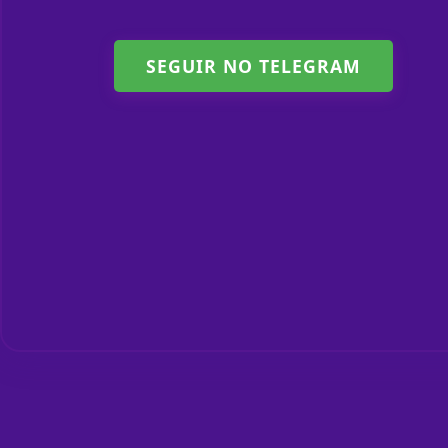
SEGUIR NO TELEGRAM