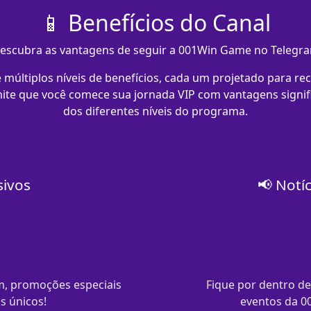
📱 Benefícios do Canal
escubra as vantagens de seguir a 001Win Game no Telegr
ltiplos níveis de benefícios, cada um projetado para rec
te que você comece sua jornada VIP com vantagens signifi
dos diferentes níveis do programa.
sivos
📢 Notí
m, promoções especiais
Fique por dentro d
s únicos!
eventos da 0