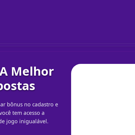
 A Melhor
postas
ar bônus no cadastro e
você tem acesso a
e jogo inigualável.