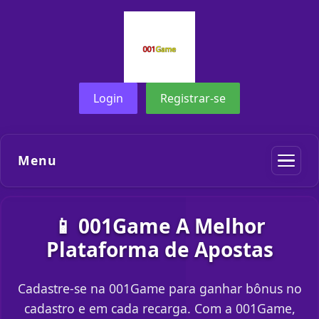
Login
Registrar-se
Menu
📱 001Game A Melhor
Plataforma de Apostas
Cadastre-se na 001Game para ganhar bônus no
cadastro e em cada recarga. Com a 001Game,