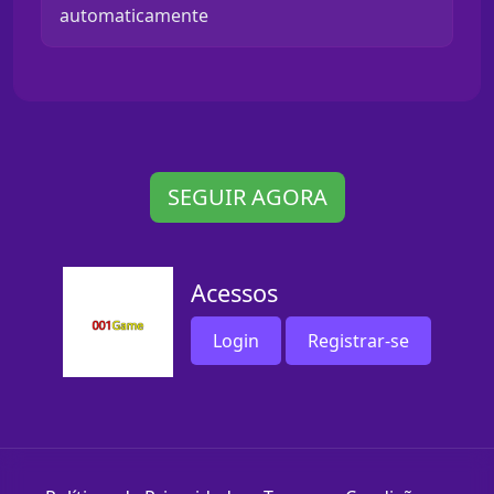
automaticamente
SEGUIR AGORA
Acessos
Login
Registrar-se