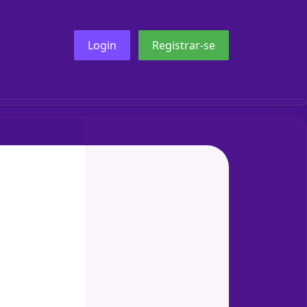
Login
Registrar-se