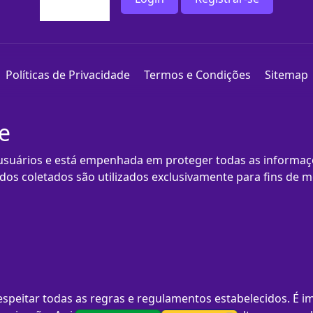
Políticas de Privacidade
Termos e Condições
Sitemap
de
 usuários e está empenhada em proteger todas as informaç
os coletados são utilizados exclusivamente para fins de m
eitar todas as regras e regulamentos estabelecidos. É im