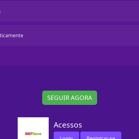
a
aticamente
SEGUIR AGORA
Acessos
Login
Registrar-se