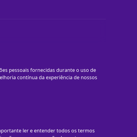
ões pessoais fornecidas durante o uso de
elhoria contínua da experiência de nossos
portante ler e entender todos os termos