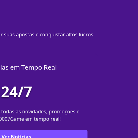
m
suas apostas e conquistar altos lucros.
cias em Tempo Real
24/7
e todas as novidades, promoções e
 0007Game em tempo real!
Ver Notícias