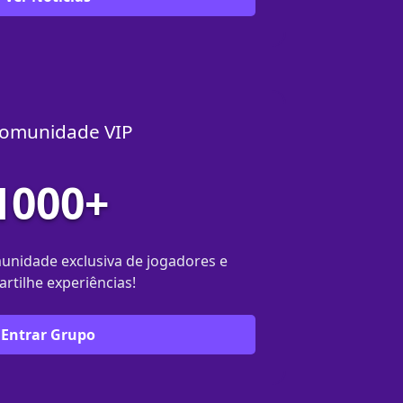
Comunidade VIP
1000+
unidade exclusiva de jogadores e
rtilhe experiências!
Entrar Grupo